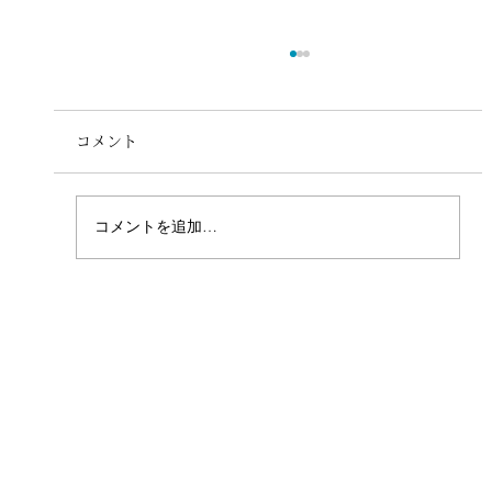
コメント
コメントを追加…
【wayslinks Culture Code】役割を捨
て、本音で生きる。「カラフルワーカ
ー」としての7つの約束を策定しました。