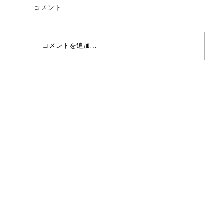
コメント
コメントを追加…
【wayslinks Culture Code】役割を捨
て、本音で生きる。「カラフルワーカ
ー」としての7つの約束を策定しました。