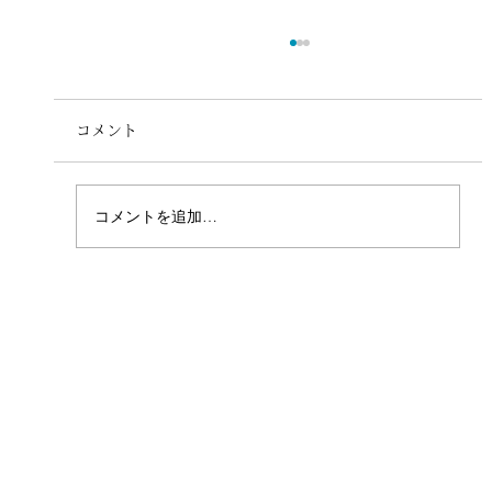
コメント
コメントを追加…
【wayslinks Culture Code】役割を捨
て、本音で生きる。「カラフルワーカ
ー」としての7つの約束を策定しました。