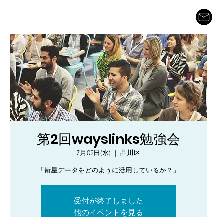
第2回wayslinks勉強会
7月02日(水)
  |  
品川区
「衛星データをどのように活用しているか？」
受付が終了しました
他のイベントを見る